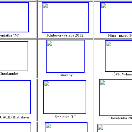
teniatka "M"
Klubová výstava 2012
Nitra - marec 
Duodanube
ŠVR Vyhne
Oslavany
šteniatka "L"
CACIB Bratislava
Dovolenka 2