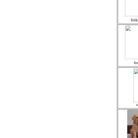
fot
fo
s