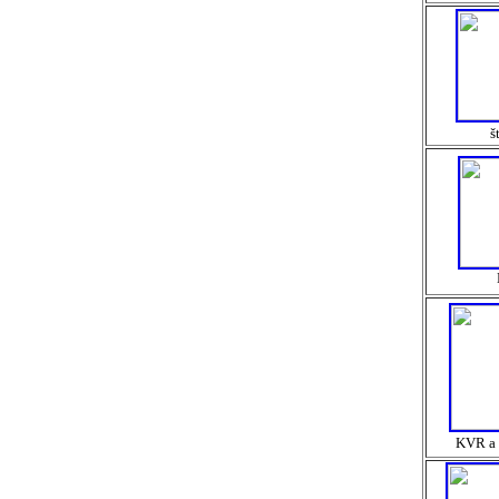
š
KVR a 