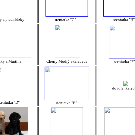
ky z prechádzky
steniatka "G"
steniatka "H"
tky z Martina
Cherry Modrý Skarabeus
steniatka "F"
dovolenka 2
teniatka "D"
steniatka "E"