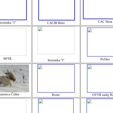
CAC Nitra
šteniatka "J"
CACIB Brno
NFTR
Poľsko
šteniatka "I"
antnica Čifáre
Rosie
OVVR našej R