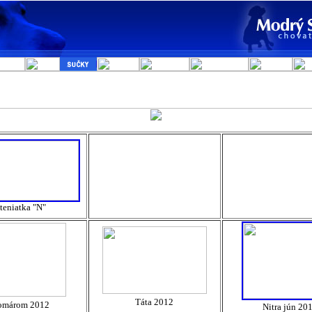
teniatka "N"
Táta 2012
omárom 2012
Nitra jún 20